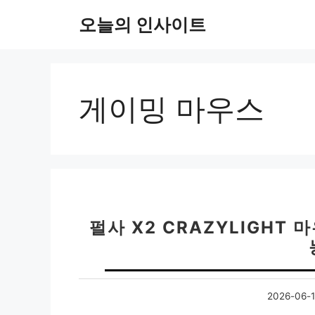
컨
오늘의 인사이트
텐
츠
로
건
너
게이밍 마우스
뛰
기
펄사 X2 CRAZYLIGHT 
2026-06-