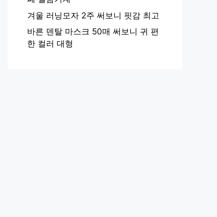
겨울 러닝모자 2주 써보니 핏감 최고
바른 덴탈 마스크 50매 써보니 귀 편
한 컬러 대형