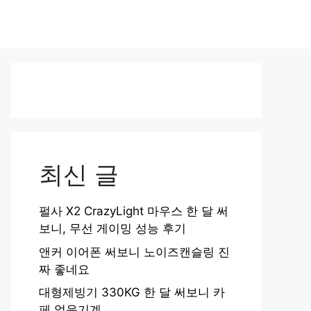
최신 글
펄사 X2 CrazyLight 마우스 한 달 써
보니, 무선 게이밍 성능 후기
앤커 이어폰 써보니 노이즈캔슬링 진
짜 좋네요
대형제빙기 330KG 한 달 써보니 카
페 얼음기계