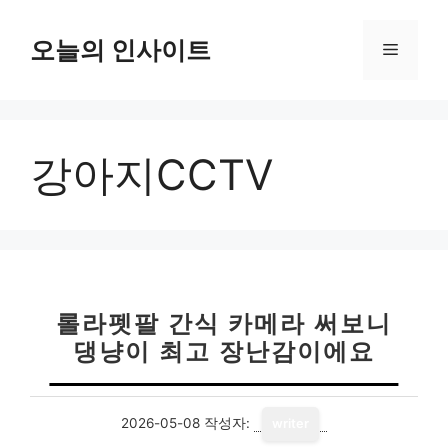
컨
텐
오늘의 인사이트
메
츠
로
뉴
건
너
강아지CCTV
뛰
기
롤라펫팔 간식 카메라 써보니
댕냥이 최고 장난감이에요
2026-05-08
작성자:
writer