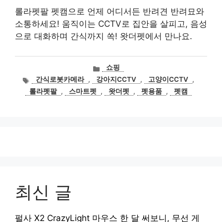
롤라펫팔 펫캠으로 언제 어디서든 반려견 반려묘와
소통하세요! 움직이는 CCTV로 집안을 살피고, 음성
으로 대화하며 간식까지 쏙! 왓더펫에서 만나요.
카
쇼핑
테
태
간식로봇카메라
,
강아지CCTV
,
고양이CCTV
,
고
그
롤라펫팔
,
스마트펫
,
왓더펫
,
펫용품
,
펫캠
리
최신 글
펄사 X2 CrazyLight 마우스 한 달 써보니, 무선 게