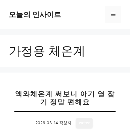
컨
텐
오늘의 인사이트
메
츠
로
뉴
건
너
가정용 체온계
뛰
기
액와체온계 써보니 아기 열 잡
기 정말 편해요
2026-03-14
작성자:
writer