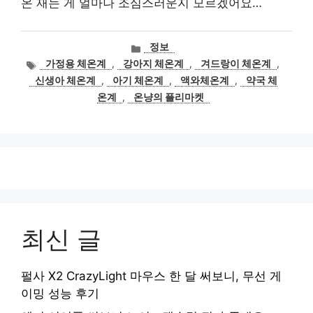
온 재는 게 얼마나 조심스러운지 모르겠어요…
카
정보
테
태
가정용 체온계
,
강아지 체온계
,
겨드랑이 체온계
,
고
그
신생아 체온계
,
아기 체온계
,
액와체온계
,
약국 체
리
온계
,
온냥의 플리마켓
최신 글
펄사 X2 CrazyLight 마우스 한 달 써보니, 무선 게
이밍 성능 후기