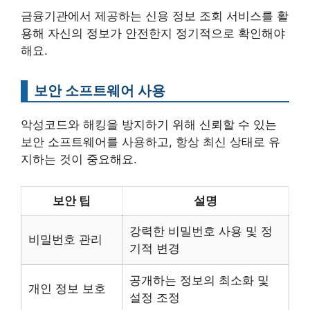
금융기관에서 제공하는 신용 정보 조회 서비스를 활
용해 자신의 정보가 안전한지 정기적으로 확인해야
해요.
보안 소프트웨어 사용
악성코드와 해킹을 방지하기 위해 신뢰할 수 있는
보안 소프트웨어를 사용하고, 항상 최신 상태로 유
지하는 것이 중요해요.
보안 팁
설명
강력한 비밀번호 사용 및 정
비밀번호 관리
기적 변경
공개하는 정보의 최소화 및
개인 정보 보호
설정 조정