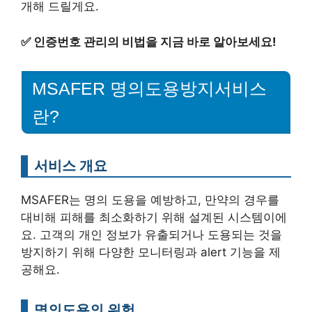
개해 드릴게요.
✅
인증번호 관리의 비법을 지금 바로 알아보세요!
MSAFER 명의도용방지서비스
란?
서비스 개요
MSAFER는 명의 도용을 예방하고, 만약의 경우를
대비해 피해를 최소화하기 위해 설계된 시스템이에
요. 고객의 개인 정보가 유출되거나 도용되는 것을
방지하기 위해 다양한 모니터링과 alert 기능을 제
공해요.
명의도용의 위험