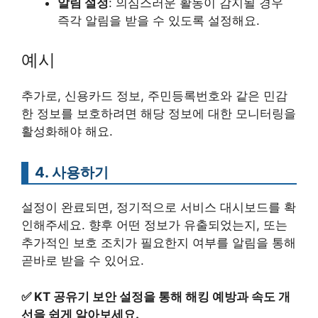
알림 설정
: 의심스러운 활동이 감지될 경우
즉각 알림을 받을 수 있도록 설정해요.
예시
추가로, 신용카드 정보, 주민등록번호와 같은 민감
한 정보를 보호하려면 해당 정보에 대한 모니터링을
활성화해야 해요.
4. 사용하기
설정이 완료되면, 정기적으로 서비스 대시보드를 확
인해주세요. 향후 어떤 정보가 유출되었는지, 또는
추가적인 보호 조치가 필요한지 여부를 알림을 통해
곧바로 받을 수 있어요.
✅
KT 공유기 보안 설정을 통해 해킹 예방과 속도 개
선을 쉽게 알아보세요.