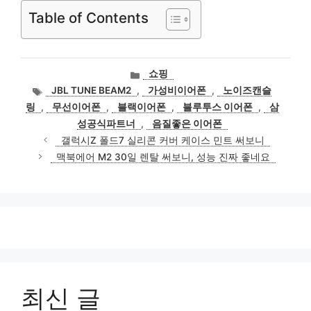
Table of Contents
카
쇼핑
테
태
JBL TUNE BEAM2
,
가성비이어폰
,
노이즈캔슬
고
그
링
,
무선이어폰
,
블랙이어폰
,
블루투스 이어폰
,
삼
리
성공식파트너
,
음질좋은 이어폰
갤럭시Z 폴드7 실리콘 커버 케이스 민트 써보니
맥북에어 M2 30일 렌탈 써보니, 성능 진짜 좋네요
최신 글