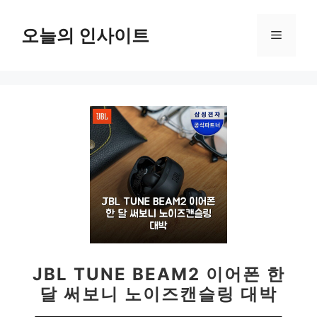
컨
텐
오늘의 인사이트
메
츠
로
뉴
건
너
뛰
기
JBL TUNE BEAM2 이어폰 한
달 써보니 노이즈캔슬링 대박