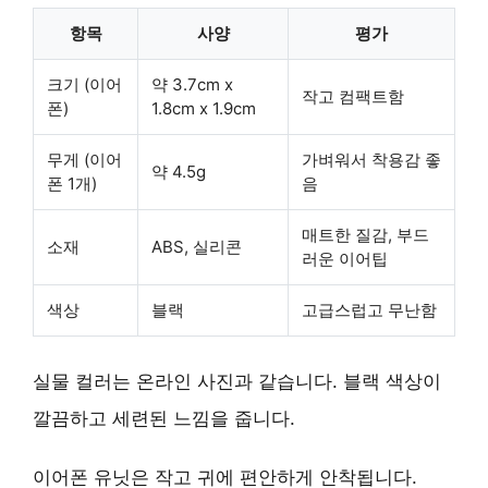
항목
사양
평가
크기 (이어
약 3.7cm x
작고 컴팩트함
폰)
1.8cm x 1.9cm
무게 (이어
가벼워서 착용감 좋
약 4.5g
폰 1개)
음
매트한 질감, 부드
소재
ABS, 실리콘
러운 이어팁
색상
블랙
고급스럽고 무난함
실물 컬러는 온라인 사진과 같습니다.
블랙 색상이
깔끔하고 세련된 느낌
을 줍니다.
이어폰 유닛은 작고 귀에 편안하게 안착됩니다.