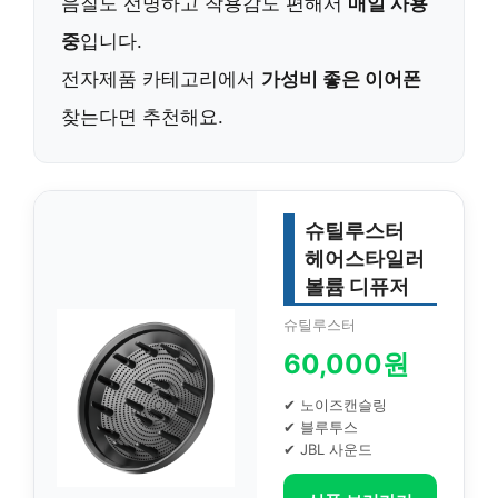
음질도 선명하고 착용감도 편해서
매일 사용
중
입니다.
전자제품 카테고리에서
가성비 좋은 이어폰
찾는다면 추천해요.
슈틸루스터
헤어스타일러
볼륨 디퓨저
슈틸루스터
60,000원
✔ 노이즈캔슬링
✔ 블루투스
✔ JBL 사운드