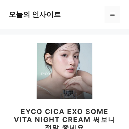
컨
텐
오늘의 인사이트
메
츠
로
뉴
건
너
뛰
기
EYCO CICA EXO SOME
VITA NIGHT CREAM 써보니
정말 좋네요