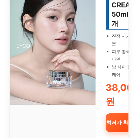
CREAM
50ml, 1
개
진정 시카 성
분
피부 활력 비
타민
밤 사이 집중
케어
38,00
원
최저가 확인 