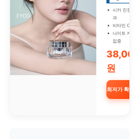
시카 진정 효
과
비타민 C 광
나이트 케어
집중
38,00
원
최저가 확인 