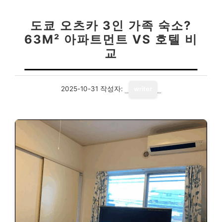
도쿄 오츠카 3인 가족 숙소?
63M² 아파트먼트 VS 호텔 비
교
2025-10-31
작성자:
writer