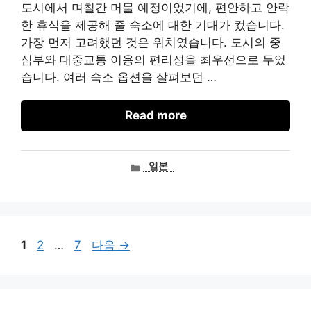
도시에서 며칠간 머물 예정이었기에, 편안하고 안락
한 휴식을 제공해 줄 숙소에 대한 기대가 컸습니다.
가장 먼저 고려했던 것은 위치였습니다. 도시의 중
심부와 대중교통 이용의 편리성을 최우선으로 두었
습니다. 여러 숙소 옵션을 살펴보던 …
Read more
카
일본
테
고
리
페
페
페
1
2
…
7
다음
→
이
이
이
지
지
지