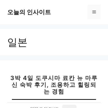
컨
텐
오늘의 인사이트
메
츠
로
뉴
건
너
일본
뛰
기
3박 4일 도쿠시마 료칸 뉴 마루
신 숙박 후기, 조용하고 힐링되
는 경험