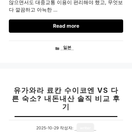
않으면서도 대중교통 이용이 편리해야 했고, 무엇보
다 깔끔하고 아늑한 …
Read more
카
일본
테
고
리
유가와라 료칸 수이코엔 VS 다
른 숙소? 내돈내산 솔직 비교 후
기
2025-10-29
작성자:
writer