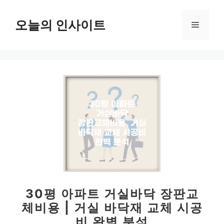
컨
텐
오늘의 인사이트
메
츠
로
뉴
건
너
뛰
기
30평 아파트 거실바닥 장판교
체비용 | 거실 바닥재 교체 시공
비 완벽 분석