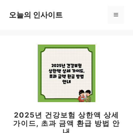
컨
텐
오늘의 인사이트
메
츠
로
뉴
건
너
뛰
기
2025년 건강보험 상한액 상세
가이드, 초과 금액 환급 방법 안
내