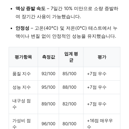
액상 증발 속도
–
7일간 10% 미만
으로 소량 증발하
여 장기간 사용이 가능했습니다.
안정성
–
고온(40℃) 및 저온(0℃) 테스트
에서 누
액이나 변질 없이 안정적인 성능을 유지했습니다.
업계 평
평가항목
측정값
평가
균
품질 지수
92/100
85/100
+7점 우수
성능 지수
95/100
88/100
+7점 우수
내구성 점
89/100
82/100
+7점 우수
수
가성비 점
+16점 매우우
96/100
80/100
수
수