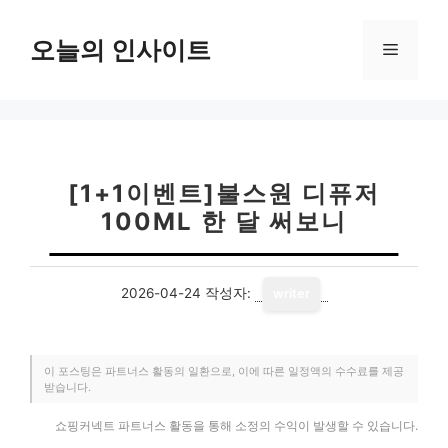
컨
텐
오늘의 인사이트
메
츠
로
뉴
건
너
뛰
기
[1+1이벤트]불스원 디퓨저
100ML 한 달 써보니
2026-04-24
작성자:
writer
이 포스팅은 파트너스 활동의 일환으로, 이에 따른 일정액의 수수료를 제공
받습니다.
쇼핑커넥트 파트너스 활동을 통해 소정의 수익이 발생할 수 있습니다.