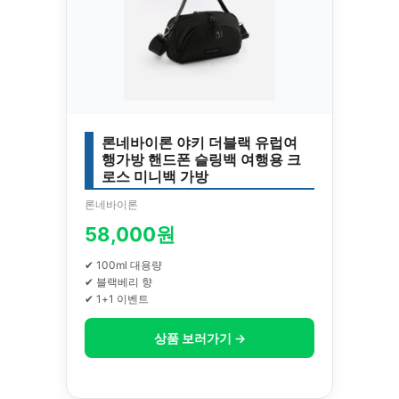
론네바이론 야키 더블랙 유럽여
행가방 핸드폰 슬링백 여행용 크
로스 미니백 가방
론네바이론
58,000원
✔ 100ml 대용량
✔ 블랙베리 향
✔ 1+1 이벤트
상품 보러가기 →