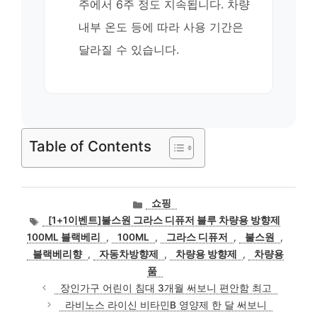
주에서 6주 정도 지속됩니다. 차량
내부 온도 등에 따라 사용 기간은
달라질 수 있습니다.
Table of Contents
카
쇼핑
테
태
[1+1이벤트]불스원 그라스 디퓨저 블루 차량용 방향제
고
그
100ML 블랙베리
,
100ML
,
그라스 디퓨저
,
불스원
,
리
블랙베리향
,
자동차방향제
,
차량용 방향제
,
차량용
품
장인가구 어린이 침대 3개월 써보니 편안함 최고
라비노스 라이신 비타민B 영양제 한 달 써보니