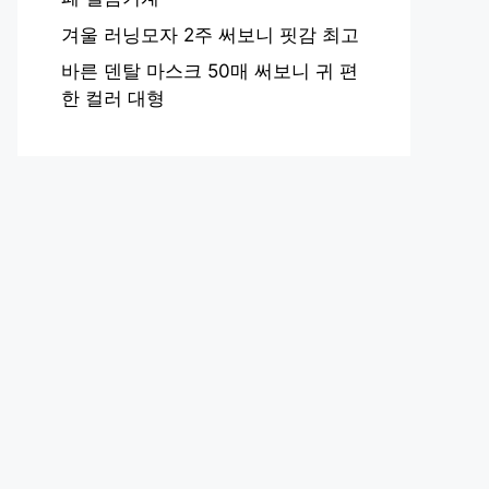
겨울 러닝모자 2주 써보니 핏감 최고
바른 덴탈 마스크 50매 써보니 귀 편
한 컬러 대형