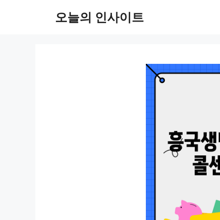
컨
오늘의 인사이트
텐
츠
로
건
너
뛰
기