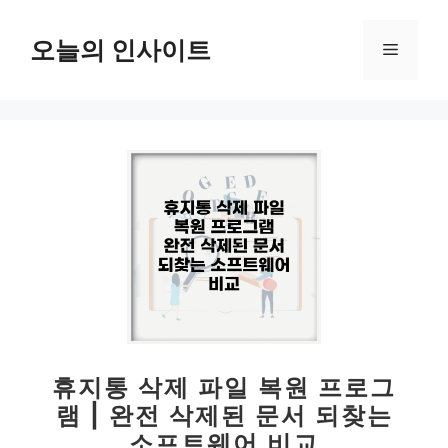
컨
텐
오늘의 인사이트
메
츠
로
뉴
건
너
뛰
기
휴지통 삭제 파일 복원 프로그
램 | 완전 삭제된 문서 되찾는
소프트웨어 비교