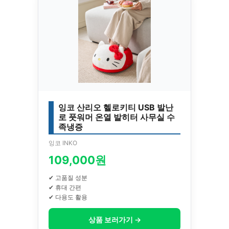
잉코 산리오 헬로키티 USB 발난
로 풋워머 온열 발히터 사무실 수
족냉증
잉코 INKO
109,000원
✔ 고품질 성분
✔ 휴대 간편
✔ 다용도 활용
상품 보러가기 →