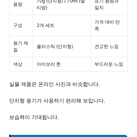
70g (단지형) / 70ml (멀
표기 용량과
용량
티밤)
일치
가격 대비 만
구성
2개 세트
족
용기 재
플라스틱 (단지형)
견고한 느낌
질
색상
아이보리 톤
부드러운 느낌
실물 제품은 온라인 사진과 비슷합니다.
단지형 용기가 사용하기 편리해 보입니다.
보습력이 기대됩니다.