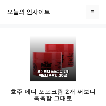
컨
텐
오늘의 인사이트
메
츠
로
뉴
건
너
뛰
기
호주 메디 포포크림 2개 써보니
촉촉함 그대로