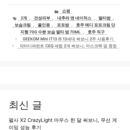
카
쇼핑
테
태
2개
,
건성피부
,
내추라 앤 네이처스
,
멀티밤
,
고
그
보습크림
,
올인원
,
포포밤
,
호주 메디 포포크림 단
리
지형 70G 수분 보습 멀티 밤 70ML
,
호주 직구
GEEKOM Mini IT13 i5 13세대 써보니 2주 사용후기
닥터디퍼런트 CEQ 세럼 2개 써보니, 마스크팩 덤 증정
최신 글
펄사 X2 CrazyLight 마우스 한 달 써보니, 무선 게
이밍 성능 후기