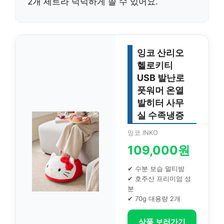
2개 세트라 넉넉하게 쓸 수 있어요.
잉코 산리오
헬로키티
USB 발난로
풋워머 온열
발히터 사무
실 수족냉증
잉코 INKO
109,000원
✔ 수분 보습 멀티밤
✔ 호주산 프리미엄 성
분
✔ 70g 대용량 2개
상품 보러가기