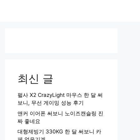
최신 글
펄사 X2 CrazyLight 마우스 한 달 써
보니, 무선 게이밍 성능 후기
앤커 이어폰 써보니 노이즈캔슬링 진
짜 좋네요
대형제빙기 330KG 한 달 써보니 카
페 얼음기계