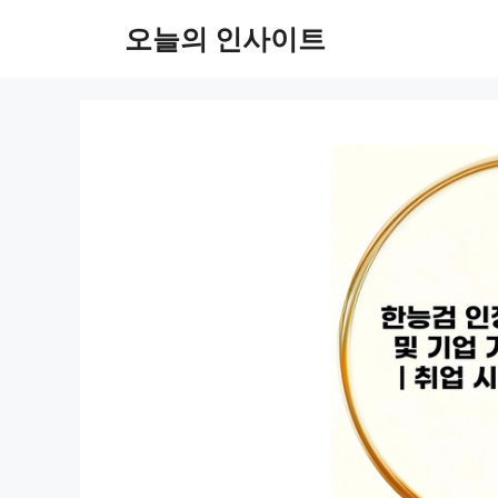
컨
오늘의 인사이트
텐
츠
로
건
너
뛰
기