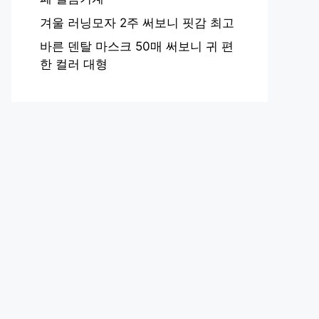
겨울 러닝모자 2주 써보니 핏감 최고
바른 덴탈 마스크 50매 써보니 귀 편
한 컬러 대형