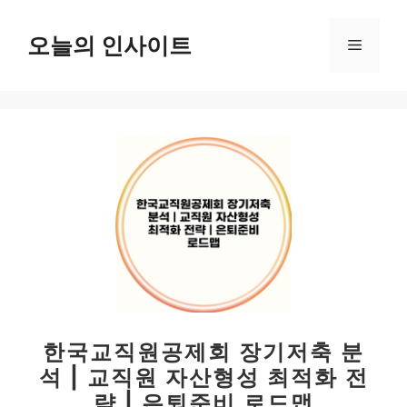
컨
텐
오늘의 인사이트
메
츠
로
뉴
건
너
뛰
기
한국교직원공제회 장기저축 분
석 | 교직원 자산형성 최적화 전
략 | 은퇴준비 로드맵