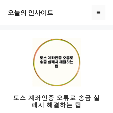
컨
텐
오늘의 인사이트
메
츠
로
뉴
건
너
뛰
기
토스 계좌인증 오류로 송금 실
패시 해결하는 팁