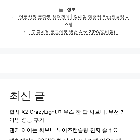
카
정보
테
멘토학원 토당동 성적관리 | 일대일 맞춤형 학습컨설팅 시
고
스템
리
구글계정 로그아웃 방법 A to Z(PC/모바일)
최신 글
펄사 X2 CrazyLight 마우스 한 달 써보니, 무선 게
이밍 성능 후기
앤커 이어폰 써보니 노이즈캔슬링 진짜 좋네요