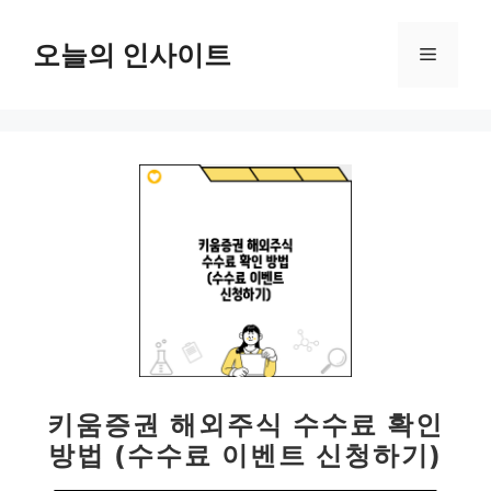
컨
텐
오늘의 인사이트
메
츠
로
뉴
건
너
뛰
기
키움증권 해외주식 수수료 확인
방법 (수수료 이벤트 신청하기)