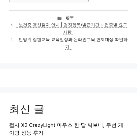
카
정보
테
보건증 갱신절차 안내 | 검진항목/발급기간 + 업종별 요구
고
사항
리
민방위 집합교육 교육일정과 온라인교육 면제대상 확인하
기
최신 글
펄사 X2 CrazyLight 마우스 한 달 써보니, 무선 게
이밍 성능 후기