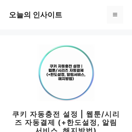
컨
텐
오늘의 인사이트
메
츠
로
뉴
건
너
뛰
기
쿠키 자동충전 설정 | 웹툰/시리
즈 자동결제 (+한도설정, 알림
서비스, 해지방법)