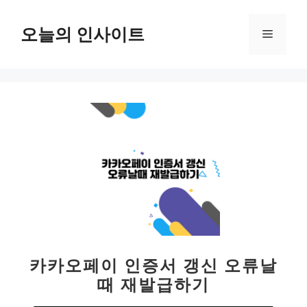
컨
텐
오늘의 인사이트
메
츠
로
뉴
건
너
뛰
기
카카오페이 인증서 갱신 오류날
때 재발급하기