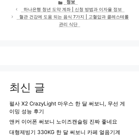
카
정보
테
하나은행 청년 도약 계좌 | 신청 방법과 이자율 정보
고
혈관 건강에 도움 되는 음식 7가지 | 고혈압과 콜레스테롤
리
관리 식단
최신 글
펄사 X2 CrazyLight 마우스 한 달 써보니, 무선 게
이밍 성능 후기
앤커 이어폰 써보니 노이즈캔슬링 진짜 좋네요
대형제빙기 330KG 한 달 써보니 카페 얼음기계