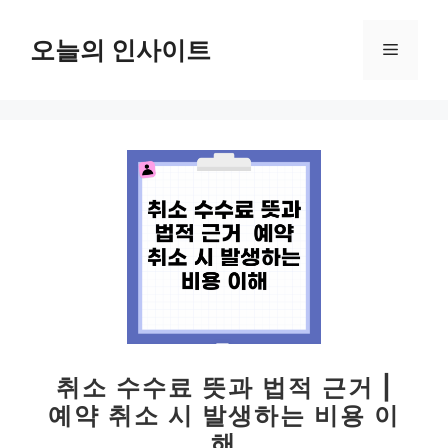
컨
텐
오늘의 인사이트
메
츠
로
뉴
건
너
뛰
기
취소 수수료 뜻과 법적 근거 |
예약 취소 시 발생하는 비용 이
해