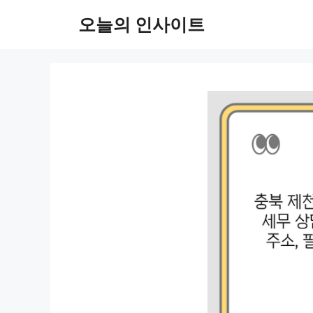
컨
오늘의 인사이트
텐
츠
로
건
너
뛰
기