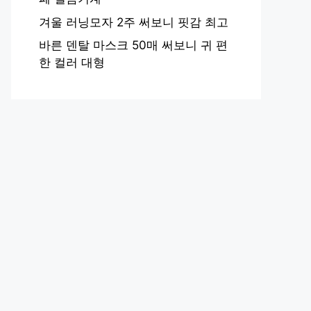
겨울 러닝모자 2주 써보니 핏감 최고
바른 덴탈 마스크 50매 써보니 귀 편
한 컬러 대형