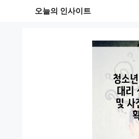
컨
오늘의 인사이트
텐
츠
로
건
너
뛰
기