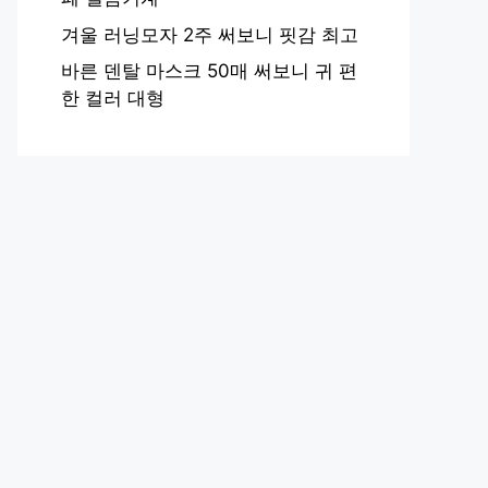
겨울 러닝모자 2주 써보니 핏감 최고
바른 덴탈 마스크 50매 써보니 귀 편
한 컬러 대형