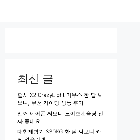
최신 글
펄사 X2 CrazyLight 마우스 한 달 써
보니, 무선 게이밍 성능 후기
앤커 이어폰 써보니 노이즈캔슬링 진
짜 좋네요
대형제빙기 330KG 한 달 써보니 카
페 얼음기계