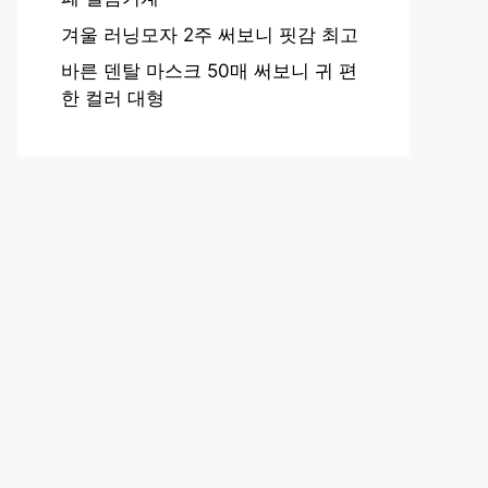
겨울 러닝모자 2주 써보니 핏감 최고
바른 덴탈 마스크 50매 써보니 귀 편
한 컬러 대형