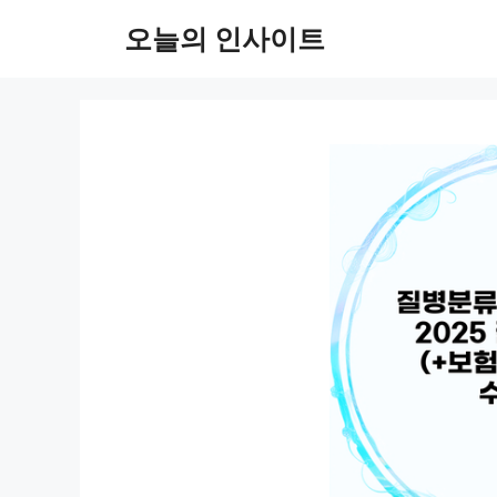
컨
오늘의 인사이트
텐
츠
로
건
너
뛰
기