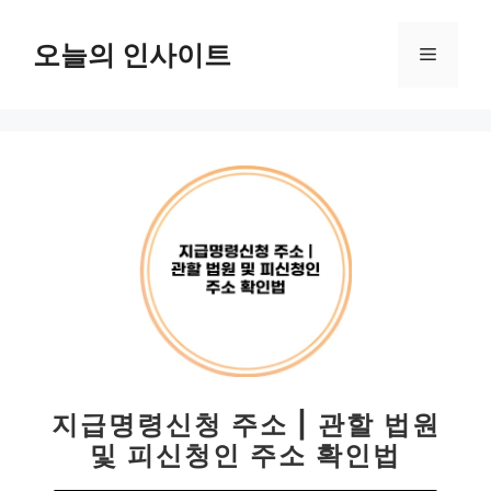
컨
텐
오늘의 인사이트
메
츠
로
뉴
건
너
뛰
기
지급명령신청 주소 | 관할 법원
및 피신청인 주소 확인법