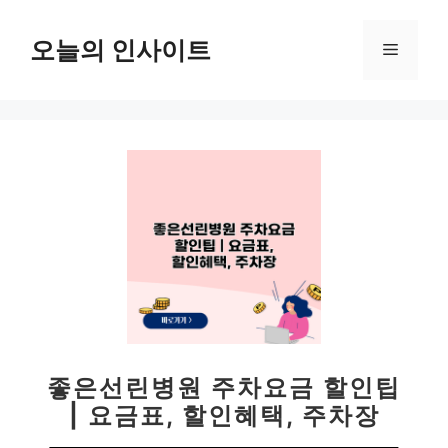
컨
텐
오늘의 인사이트
메
츠
로
뉴
건
너
뛰
기
좋은선린병원 주차요금 할인팁
| 요금표, 할인혜택, 주차장