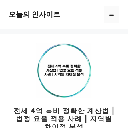
컨
텐
오늘의 인사이트
메
츠
로
뉴
건
너
뛰
기
전세 4억 복비 정확한 계산법 |
법정 요율 적용 사례 | 지역별
차이점 분석