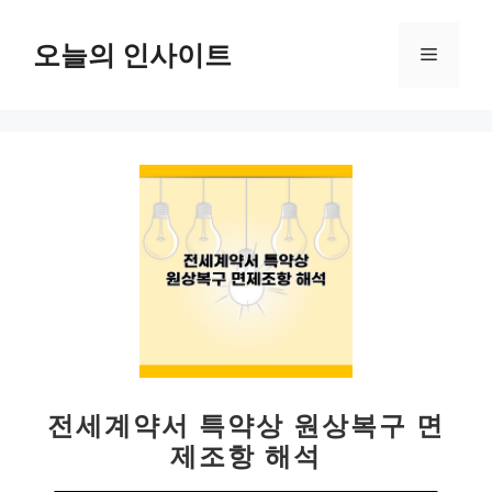
컨
텐
오늘의 인사이트
메
츠
로
뉴
건
너
뛰
기
전세계약서 특약상 원상복구 면
제조항 해석