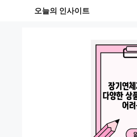
컨
오늘의 인사이트
텐
츠
로
건
너
뛰
기