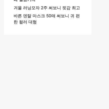
겨울 러닝모자 2주 써보니 핏감 최고
바른 덴탈 마스크 50매 써보니 귀 편
한 컬러 대형