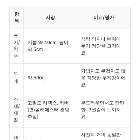
항
사양
비교/평가
목
크
식탁 의자나 벤치에
기/
지름 약 40cm, 높이
두기 적당한 크기예
치
약 5cm
요.
수
가볍지도 무겁지도 않
무
약 500g
은 적당한 무게감이에
게
요.
소
고밀도 라텍스, 커버
부드러우면서도 탄탄
재/
(면/폴리에스터 혼방
한 쿠션감이 느껴져
재
추정)
요.
질
사진과 거의 동일한
색