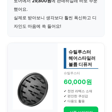
토어에서
29,800원
에 판매하길래 바로 주문
했어요.
실제로 받아보니 생각보다 훨씬 폭신하고 디
자인도 마음에 쏙 들어요!
슈틸루스터
헤어스타일러
볼륨 디퓨저
슈틸루스터
60,000원
✔ 천연 라텍스 소재
✔ 편안한 쿠션감
✔ 다용도 활용