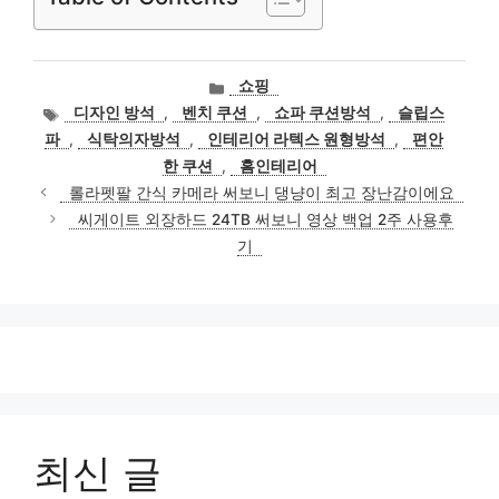
카
쇼핑
테
태
디자인 방석
,
벤치 쿠션
,
쇼파 쿠션방석
,
슬립스
고
그
파
,
식탁의자방석
,
인테리어 라텍스 원형방석
,
편안
리
한 쿠션
,
홈인테리어
롤라펫팔 간식 카메라 써보니 댕냥이 최고 장난감이에요
씨게이트 외장하드 24TB 써보니 영상 백업 2주 사용후
기
최신 글