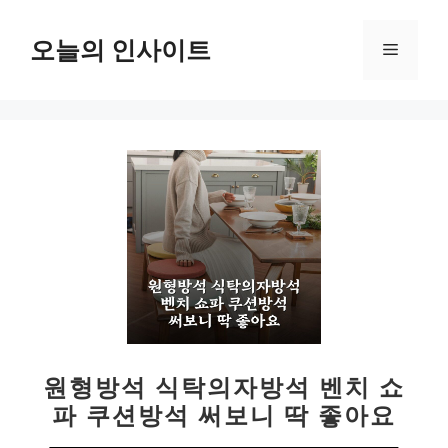
컨
텐
오늘의 인사이트
메
츠
로
뉴
건
너
뛰
기
원형방석 식탁의자방석 벤치 쇼
파 쿠션방석 써보니 딱 좋아요