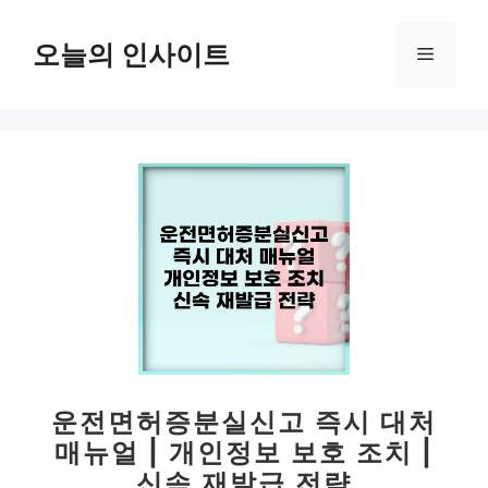
컨
텐
오늘의 인사이트
메
츠
로
뉴
건
너
뛰
기
운전면허증분실신고 즉시 대처
매뉴얼 | 개인정보 보호 조치 |
신속 재발급 전략