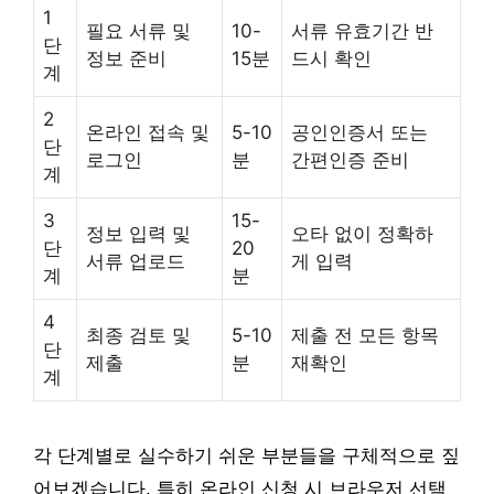
1
필요 서류 및
10-
서류 유효기간 반
단
정보 준비
15분
드시 확인
계
2
온라인 접속 및
5-10
공인인증서 또는
단
로그인
분
간편인증 준비
계
3
15-
정보 입력 및
오타 없이 정확하
단
20
서류 업로드
게 입력
계
분
4
최종 검토 및
5-10
제출 전 모든 항목
단
제출
분
재확인
계
각 단계별로 실수하기 쉬운 부분들을 구체적으로 짚
어보겠습니다. 특히 온라인 신청 시 브라우저 선택