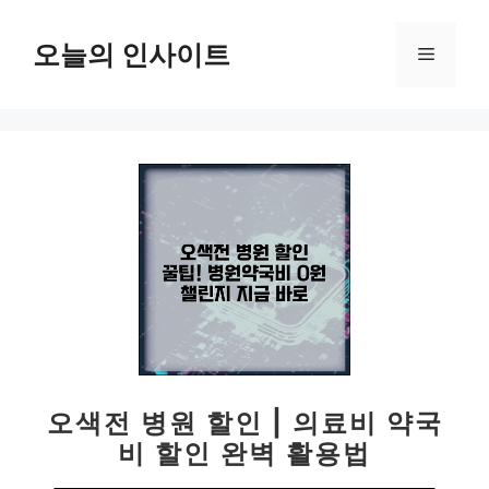
컨
텐
오늘의 인사이트
메
츠
로
뉴
건
너
뛰
기
오색전 병원 할인 | 의료비 약국
비 할인 완벽 활용법