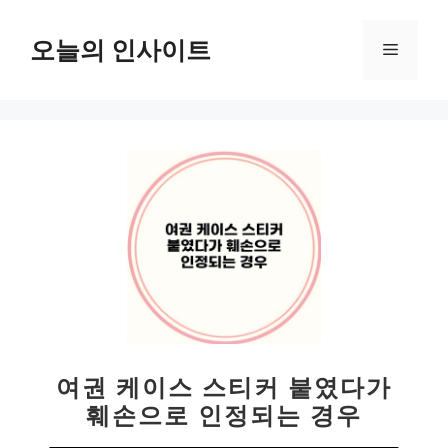
컨
텐
오늘의 인사이트
메
츠
로
뉴
건
너
뛰
기
여권 케이스 스티커 붙였다가
훼손으로 인정되는 경우