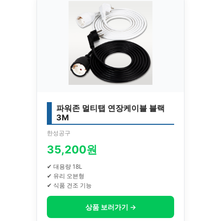
파워존 멀티탭 연장케이블 블랙
3M
한성공구
35,200원
✔ 대용량 18L
✔ 유리 오븐형
✔ 식품 건조 기능
상품 보러가기 →