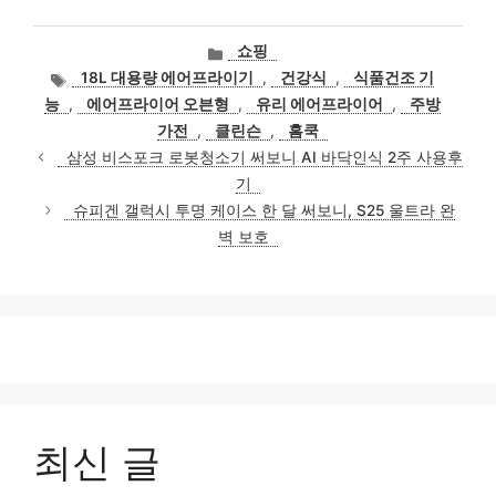
카
쇼핑
테
태
18L 대용량 에어프라이기
,
건강식
,
식품건조 기
고
그
능
,
에어프라이어 오븐형
,
유리 에어프라이어
,
주방
리
가전
,
클린슨
,
홈쿡
삼성 비스포크 로봇청소기 써보니 AI 바닥인식 2주 사용후
기
슈피겐 갤럭시 투명 케이스 한 달 써보니, S25 울트라 완
벽 보호
최신 글