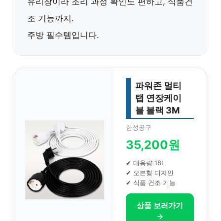
유리창이라 조리 과정 확인도 편하고, 식품건
조 기능까지.
주방 필수템입니다.
파워존 멀티
탭 연장케이
블 블랙 3M
한성공구
35,200원
✔ 대용량 18L
✔ 오븐형 디자인
✔ 식품 건조 기능
상품 보러가기
→