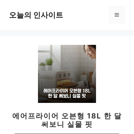
컨
텐
오늘의 인사이트
메
츠
로
뉴
건
너
뛰
기
에어프라이어 오븐형 18L 한 달
써보니 실물 핏