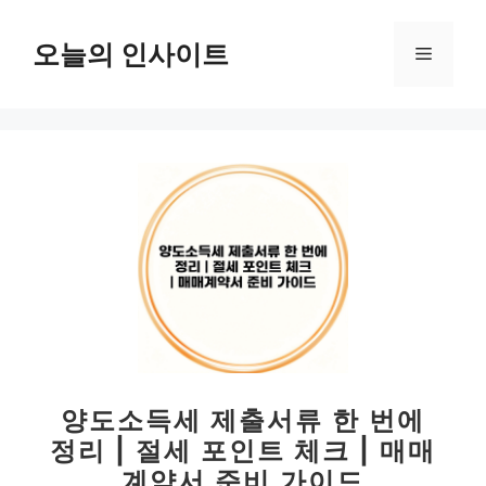
컨
텐
오늘의 인사이트
메
츠
로
뉴
건
너
뛰
기
양도소득세 제출서류 한 번에
정리 | 절세 포인트 체크 | 매매
계약서 준비 가이드