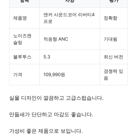
항목
사양
평가
앤커 사운드코어 리버티4
제품명
정확함
프로
노이즈캔
적응형 ANC
기대됨
슬링
블루투스
5.3
최신 버전
경쟁력 있
가격
109,990원
음
실물 디자인이 깔끔하고 고급스럽습니다.
만듦새가 단단하고 마감도 좋습니다.
가성비
좋은 제품으로 보입니다.