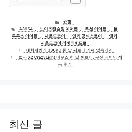
카
쇼핑
테
태
A3954
,
노이즈캔슬링 이어폰
,
무선 이어폰
,
블
고
그
루투스 이어폰
,
사운드코어
,
앤커 공식스토어
,
앤커
리
사운드코어 리버티4 프로
대형제빙기 330KG 한 달 써보니 카페 얼음기계
펄사 X2 CrazyLight 마우스 한 달 써보니, 무선 게이밍 성
능 후기
최신 글