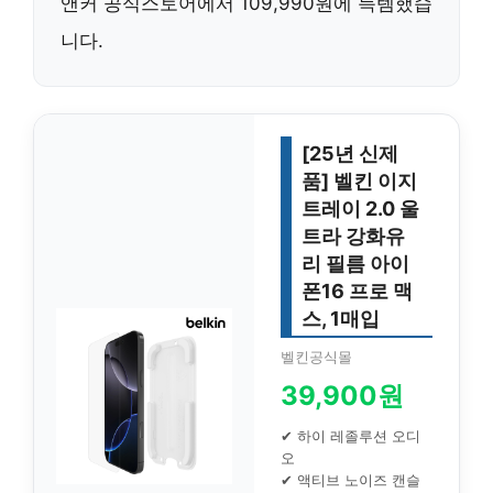
앤커 공식스토어
에서 109,990원에 득템했습
니다.
[25년 신제
품] 벨킨 이지
트레이 2.0 울
트라 강화유
리 필름 아이
폰16 프로 맥
스, 1매입
벨킨공식몰
39,900원
✔ 하이 레졸루션 오디
오
✔ 액티브 노이즈 캔슬