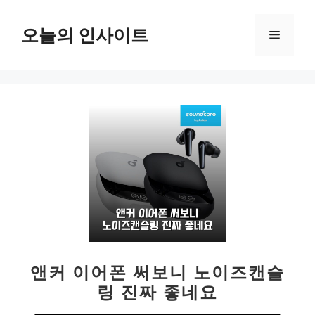
컨
텐
오늘의 인사이트
메
츠
로
뉴
건
너
뛰
기
앤커 이어폰 써보니 노이즈캔슬
링 진짜 좋네요