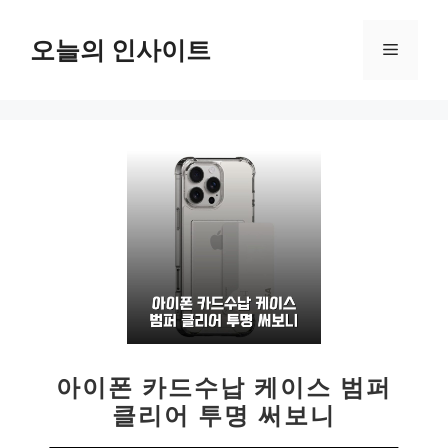
컨
텐
오늘의 인사이트
메
츠
로
뉴
건
너
뛰
기
아이폰 카드수납 케이스 범퍼
클리어 투명 써보니