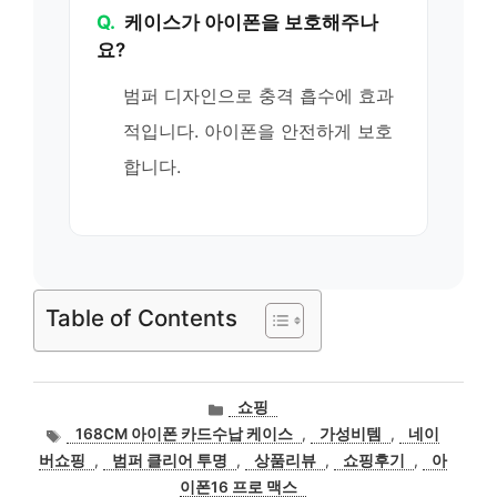
Q.
케이스가 아이폰을 보호해주나
요?
범퍼 디자인으로 충격 흡수에 효과
적입니다. 아이폰을 안전하게 보호
합니다.
Table of Contents
카
쇼핑
테
태
168CM 아이폰 카드수납 케이스
,
가성비템
,
네이
고
그
버쇼핑
,
범퍼 클리어 투명
,
상품리뷰
,
쇼핑후기
,
아
리
이폰16 프로 맥스