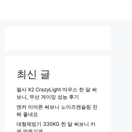
최신 글
펄사 X2 CrazyLight 마우스 한 달 써
보니, 무선 게이밍 성능 후기
앤커 이어폰 써보니 노이즈캔슬링 진
짜 좋네요
대형제빙기 330KG 한 달 써보니 카
페 얼음기계