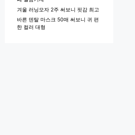
겨울 러닝모자 2주 써보니 핏감 최고
바른 덴탈 마스크 50매 써보니 귀 편
한 컬러 대형