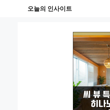
컨
오늘의 인사이트
텐
츠
로
건
너
뛰
기