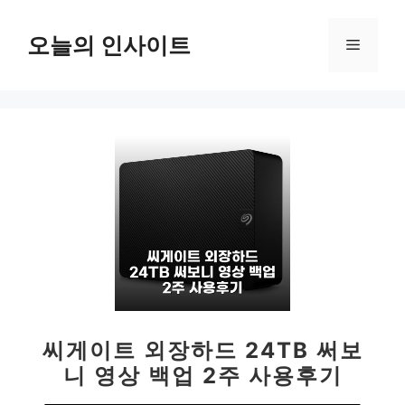
컨
텐
오늘의 인사이트
메
츠
로
뉴
건
너
뛰
기
씨게이트 외장하드 24TB 써보
니 영상 백업 2주 사용후기