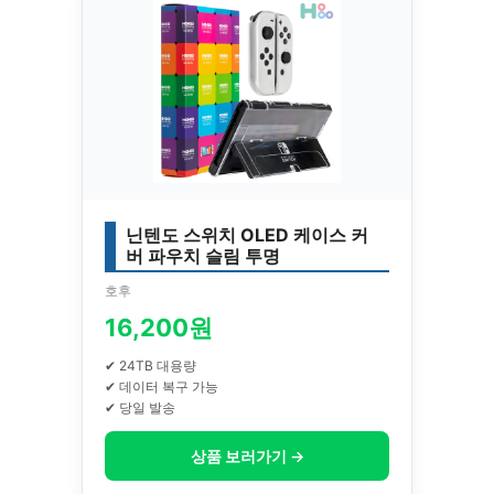
닌텐도 스위치 OLED 케이스 커
버 파우치 슬림 투명
호후
16,200원
✔ 24TB 대용량
✔ 데이터 복구 가능
✔ 당일 발송
상품 보러가기 →