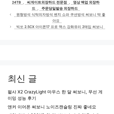
24TB
,
씨게이트외장하드 전문점
,
영상 백업 외장하
드
,
주문당일발송 외장하드
원형방석 식탁의자방석 벤치 쇼파 쿠션방석 써보니 딱 좋
아요
빅쏘 2.5CX 아이폰17 프로 맥스 강화유리 2매입 써보니
최신 글
펄사 X2 CrazyLight 마우스 한 달 써보니, 무선 게
이밍 성능 후기
앤커 이어폰 써보니 노이즈캔슬링 진짜 좋네요