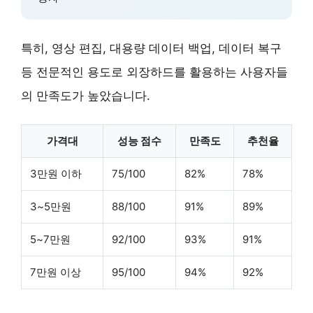
특히,
영상 편집, 대용량 데이터 백업, 데이터 복구
등 전문적인 용도로 외장하드를 활용하는 사용자들
의 만족도가 높았습니다.
가격대
성능 점수
만족도
추천율
3만원 이하
75/100
82%
78%
3~5만원
88/100
91%
89%
5~7만원
92/100
93%
91%
7만원 이상
95/100
94%
92%