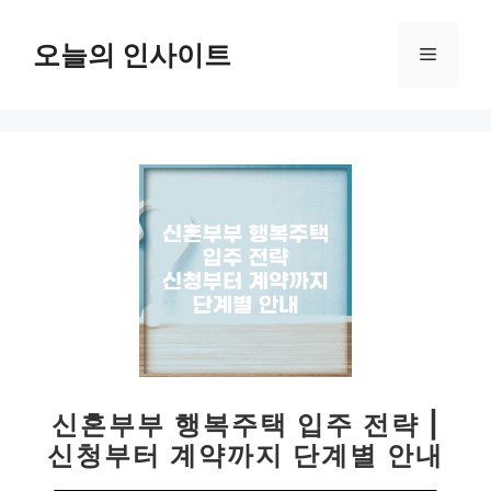
컨
텐
오늘의 인사이트
메
츠
로
뉴
건
너
뛰
기
신혼부부 행복주택 입주 전략 |
신청부터 계약까지 단계별 안내