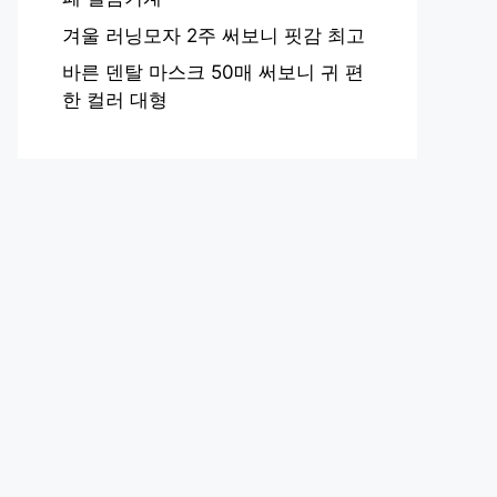
겨울 러닝모자 2주 써보니 핏감 최고
바른 덴탈 마스크 50매 써보니 귀 편
한 컬러 대형