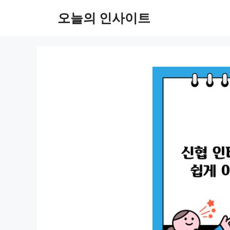
컨
오늘의 인사이트
텐
츠
로
건
너
뛰
기