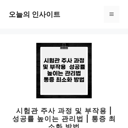
컨
텐
오늘의 인사이트
메
츠
로
뉴
건
너
뛰
기
시험관 주사 과정 및 부작용 |
성공률 높이는 관리법 | 통증 최
소화 방법