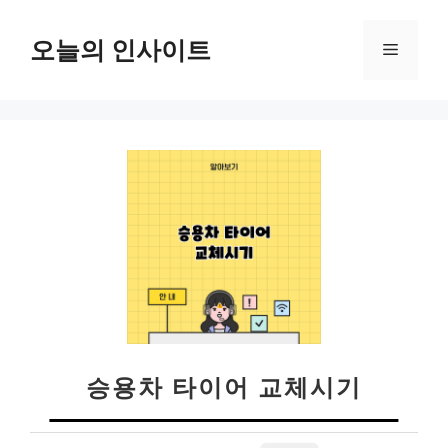
컨
텐
오늘의 인사이트
메
츠
로
뉴
건
너
뛰
기
승용차 타이어 교체시기