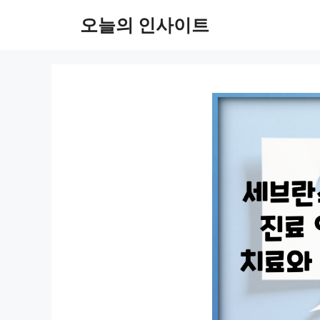
컨
오늘의 인사이트
텐
츠
로
건
너
뛰
기