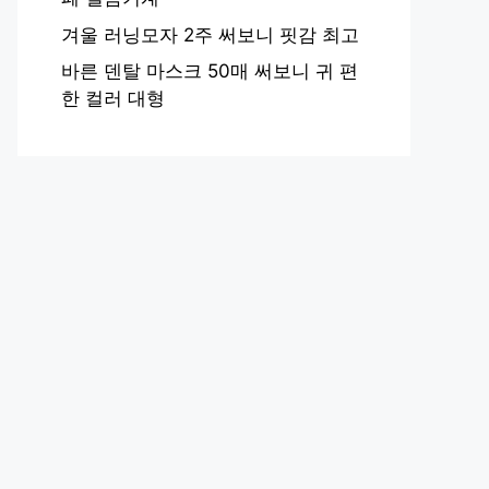
겨울 러닝모자 2주 써보니 핏감 최고
바른 덴탈 마스크 50매 써보니 귀 편
한 컬러 대형