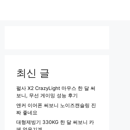
최신 글
펄사 X2 CrazyLight 마우스 한 달 써
보니, 무선 게이밍 성능 후기
앤커 이어폰 써보니 노이즈캔슬링 진
짜 좋네요
대형제빙기 330KG 한 달 써보니 카
페 얼음기계