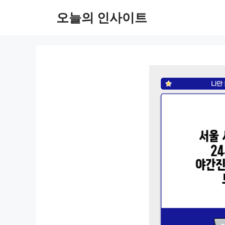
컨
오늘의 인사이트
텐
츠
로
건
너
뛰
기