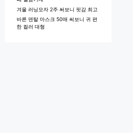
겨울 러닝모자 2주 써보니 핏감 최고
바른 덴탈 마스크 50매 써보니 귀 편
한 컬러 대형