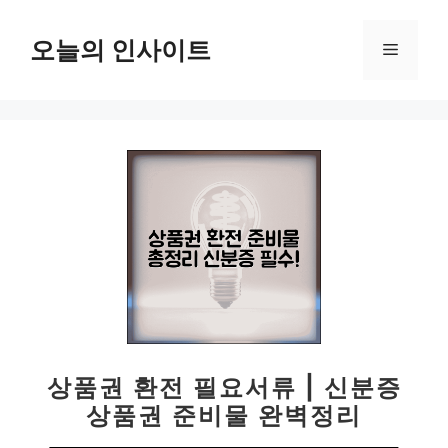
컨
텐
오늘의 인사이트
메
츠
로
뉴
건
너
뛰
기
상품권 환전 필요서류 | 신분증
상품권 준비물 완벽정리