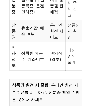
시 즉
분
등록증, 운전
품권 판
시 신
증
면허증)
매점
고
상
온라인
정품인
유효기간
, 훼
품
환전 사
지 확
손 여부
권
이트
인
계
타인
좌
정확한
예금
편의점
명의
정
주, 계좌번호
(일부)
불가
보
상품권 환전 시 꿀팁:
온라인 환전 시
수수료를 비교하고, 신분증 촬영은 밝
은 곳에서 하세요.