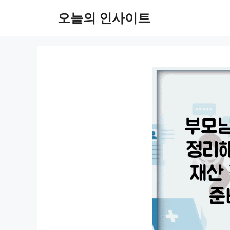
컨
오늘의 인사이트
텐
츠
로
건
너
뛰
기