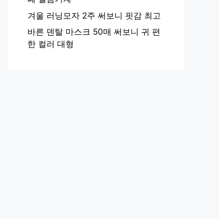
겨울 러닝모자 2주 써보니 핏감 최고
바른 덴탈 마스크 50매 써보니 귀 편
한 컬러 대형