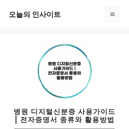
컨
텐
오늘의 인사이트
메
츠
로
뉴
건
너
뛰
기
병원 디지털신분증 사용가이드
| 전자증명서 종류와 활용방법