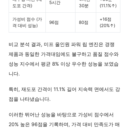
5시간
도포 간격)
30분
(11.1%↑)
가성비 점수 (가
+16점
96점
80점
격 대비 성능)
(20%↑)
비교 분석 결과, 미프 올인원 파워 립 엔진은 경쟁
제품과 동일한 가격대임에도 불구하고
품질 점수와
성능 지수에서 평균 8% 이상 우수한 성능
을 보였습
니다.
특히,
재도포 간격이 11.1% 길어 지속력 면에서도 강
점
을 나타냈습니다.
이러한 뛰어난 성능을 바탕으로
가성비 점수에서
20% 높은 96점
을 기록하며, 가격 대비 만족도가 매