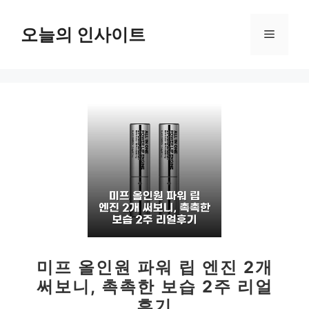
컨
텐
오늘의 인사이트
메
츠
로
뉴
건
너
뛰
기
미프 올인원 파워 립 엔진 2개
써보니, 촉촉한 보습 2주 리얼
후기