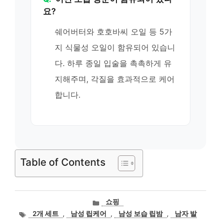
요?
쉐어버터와 호호바씨 오일 등 5가
지 식물성 오일이 함유되어 있습니
다. 하루 종일 입술을 촉촉하게 유
지해주며, 각질을 효과적으로 케어
합니다.
Table of Contents
카
쇼핑
테
태
2개 세트
,
남성 립케어
,
남성 보습 립밤
,
남자 발
고