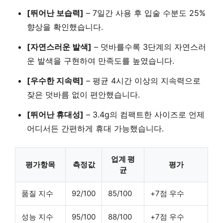
[뛰어난 보습력]
– 7일간 사용 후 입술 수분도
25%
향상
을 확인했습니다.
[자연스러운 발색]
– 덧바를수록
3단계의 자연스러
운 발색
을 구현하여 만족도를 높였습니다.
[우수한 지속력]
–
평균 4시간 이상
의 지속력으로
잦은 덧바름 없이 편안했습니다.
[뛰어난 휴대성]
–
3.4g의 컴팩트한 사이즈
로 언제
어디서든 간편하게 휴대 가능했습니다.
업계 평
평가항목
측정값
평가
균
품질 지수
92/100
85/100
+7점 우수
성능 지수
95/100
88/100
+7점 우수