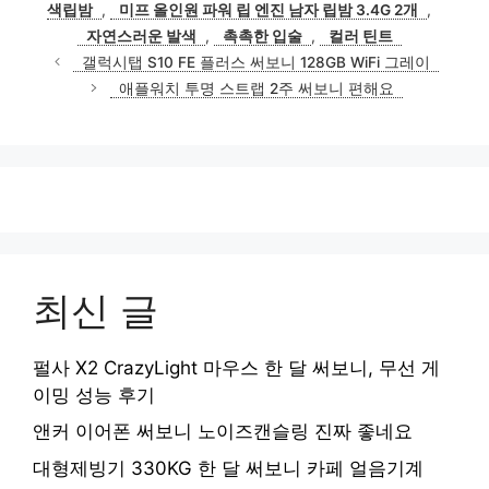
그
색립밤
,
미프 올인원 파워 립 엔진 남자 립밤 3.4G 2개
,
리
자연스러운 발색
,
촉촉한 입술
,
컬러 틴트
갤럭시탭 S10 FE 플러스 써보니 128GB WiFi 그레이
애플워치 투명 스트랩 2주 써보니 편해요
최신 글
펄사 X2 CrazyLight 마우스 한 달 써보니, 무선 게
이밍 성능 후기
앤커 이어폰 써보니 노이즈캔슬링 진짜 좋네요
대형제빙기 330KG 한 달 써보니 카페 얼음기계