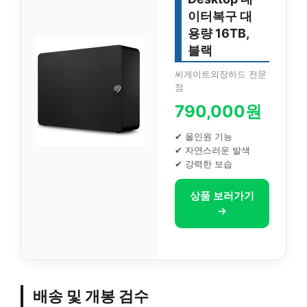
이터복구 대
용량 16TB,
블랙
씨게이트외장하드 전문
점
790,000원
✔ 올인원 기능
✔ 자연스러운 발색
✔ 강력한 보습
상품 보러가기
→
배송 및 개봉 검수