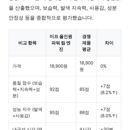
을 산출했으며, 보습력, 발색 지속력, 사용감, 성분
안정성 등을 종합적으로 평가했습니다.
미프 올인원
경쟁
비교 항목
파워 립 엔
제품
차이
진
평균
18,900
가격
18,900원
0%
원
품질 점수 (보습
+7점
력+지속력+성
92점
85점
(8.2%↑)
분)
성능 지수 (발색
+7점
95점
88점
+사용감)
(8.0%↑)
내구성 시간 (재
4시간
+30분