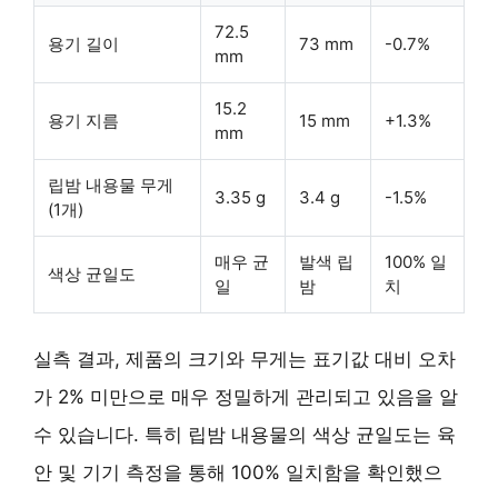
72.5
용기 길이
73 mm
-0.7%
mm
15.2
용기 지름
15 mm
+1.3%
mm
립밤 내용물 무게
3.35 g
3.4 g
-1.5%
(1개)
매우 균
발색 립
100% 일
색상 균일도
일
밤
치
실측 결과, 제품의 크기와 무게는 표기값 대비 오차
가
2% 미만
으로 매우 정밀하게 관리되고 있음을 알
수 있습니다. 특히 립밤 내용물의 색상 균일도는 육
안 및 기기 측정을 통해
100% 일치
함을 확인했으