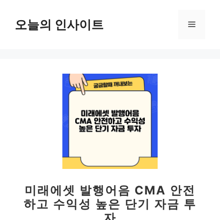
컨
텐
오늘의 인사이트
메
츠
로
뉴
건
너
뛰
기
미래에셋 발행어음 CMA 안전
하고 수익성 높은 단기 자금 투
자