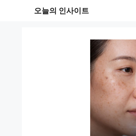
컨
오늘의 인사이트
텐
츠
로
건
너
뛰
기