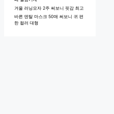
겨울 러닝모자 2주 써보니 핏감 최고
바른 덴탈 마스크 50매 써보니 귀 편
한 컬러 대형